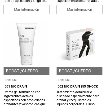
fase de aplicación y luego en
especialmente desarrollada
leche al mezclarse con agua.
para estimular la circulación,
Una sorprendente
drenar los líquidos en
Más información
Más información
textura que combina las
exceso, mejorar el tono de la
propiedades exfoliantes del
piel y eliminar la celulitis de
azúcar con el poder nutritivo y
manera sencilla.
emoliente del aceite de
aguacate y aceite de
almendras dulces, junto con la
frescura de una leche
hidratante.
BOOST
CUERPO
BOOST
CUERPO
HOME USE
HOME USE
.501 NIO DRAIN
.502 NIO DRAIN BIO SHOCK
Crema gel formulada con
Tratamiento domiciliario
ingredientes activos
diseñado especialmente para
específicos con propiedades
drenar y reequilibrar los
drenantes y vasotónicas que
líquidos corporales. El uso