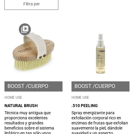
Filtra per
BOOST
CUERPO
BOOST
CUERPO
HOME USE
HOME USE
NATURAL BRUSH
.510 PEELING
Técnica muy antigua que
Spray energizante para
proporciona excelentes
exfoliación corporal rico en
resultados y grandes
enzimas de frutas que exfolian
beneficios sobre el sistema
suavemente la piel, dándole
linfático en tan sólo unos
suavidad y un aspecto