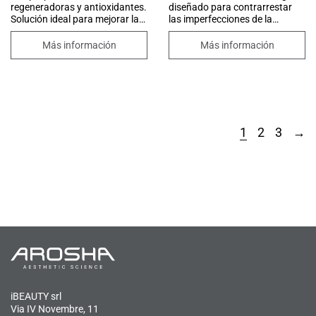
regeneradoras y antioxidantes.
diseñado para contrarrestar
Solución ideal para mejorar la
las imperfecciones de la
integridad de la piel y ralentizar
celulitis. Contiene el innovador
el proceso de
SLIM COMPLEX que ayuda a
Más información
Más información
envejecimiento. También tiene
mejorar la circulación de la piel
un efecto positivo en la
y la cafeína con una acción
microcirculación de la piel y,
lipolítica que facilita la
gracias al extracto de algas
eliminación y disolución de las
marinas, ayuda a mejorar las
grasas. Su fórmula también
imperfecciones causadas por
está enriquecida con carnitina
la celulitis.
y compuestos de aceites
1
2
3
→
esenciales que promueven el
drenaje de líquidos, mientras
que los aceites vegetales y la
manteca de karité nutren y
mejoran la elasticidad de la piel,
dejándola suave y compacta.
iBEAUTY srl
Via IV Novembre, 11