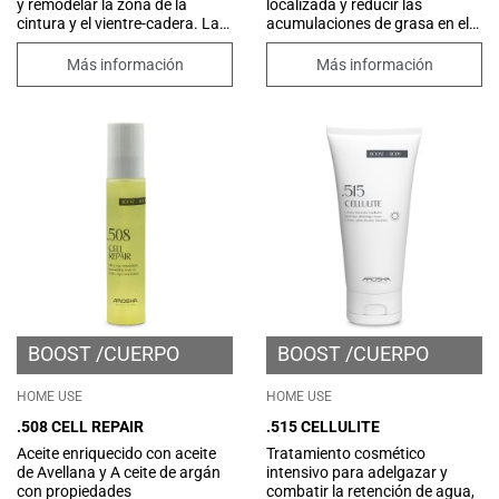
y remodelar la zona de la
localizada y reducir las
cintura y el vientre-cadera. La
acumulaciones de grasa en el
presencia de un sistema de
área del vientre y las caderas.
entrega innovador de
El uso sinérgico de la
Más información
Más información
ingredientes activos, el
tecnología
COSMETIC DRONE™ altamente
Bodyslim, un body fabricado
específico y selectivo, asegura
con hilo Dermofibra® Bio-
una acción dirigida y efectiva
Infrared, y la exclusiva crema
para contrarrestar las
reductora intensiva lipolítica
imperfecciones y la adiposidad
con tecnología Drone
localizada.
promueve la reducción de la
adiposidad, mejora el
tono y la microcirculación,
garantizando una visible
remodelación de la silueta.
BOOST
CUERPO
BOOST
CUERPO
HOME USE
HOME USE
.508 CELL REPAIR
.515 CELLULITE
Aceite enriquecido con aceite
Tratamiento cosmético
de Avellana y A ceite de argán
intensivo para adelgazar y
con propiedades
combatir la retención de agua,