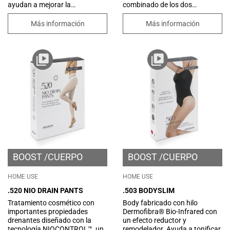
ayudan a mejorar la
combinado de los dos
microcirculación y promover el
productos exclusivos, los
drenaje de líquidos en exceso.
Pressopants Arosha by
Más información
Más información
Gracias a la tecnología
BeGood con su innovadora
NIOCONTROL™, un sistema de
Dermofibra® Bio-Infrared y la
liberación innovador basado en
crema gel drenante intensiva
Niosomas, permite que los
Drain, garantiza el drenaje de
principios activos contenidos
los líquidos en exceso al
sean mejor y gradualmente
mejorar el tono de la
disponibles, para obtener un
microcirculación y
resultado óptimo. Con una
proporcionar una silueta
textura ultra ligera y cómoda,
remodelada.
fácil de aplicar y especialmente
diseñada para absorberse
rápidamente sin dejar
sensación grasosa.
BOOST
CUERPO
BOOST
CUERPO
HOME USE
HOME USE
.520 NIO DRAIN PANTS
.503 BODYSLIM
Tratamiento cosmético con
Body fabricado con hilo
importantes propiedades
Dermofibra® Bio-Infrared con
drenantes diseñado con la
un efecto reductor y
tecnología NIOCONTROL™, un
remodelador. Ayuda a tonificar