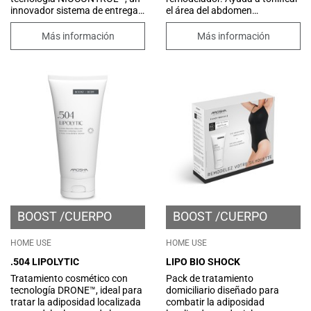
innovador sistema de entrega
el área del abdomen
basado en niosomas que
estimulando la
gradualmente mejora la
microcirculación y
Más información
Más información
disponibilidad de los principios
proporcionando un efecto
funcionales contenidos en el
moldeador inmediato. El
producto. Está formulado con
innovador hilo Dermofibra®
sales de abedul y del Mar
fue desarrollado para estimular
Muerto que contrarrestan la
la microcirculación, mejorar la
acumulación de líquidos en
hidratación de la piel y facilitar
exceso y promueven una
la relajación de los músculos
acción remineralizante y
contraídos.
desintoxicante. Su fórmula
también está enriquecida con
Centella y Escina, que
estimulan la microcirculación
aliviando la sensación de
pesadez e hinchazón en las
piernas.
BOOST
CUERPO
BOOST
CUERPO
HOME USE
HOME USE
.504 LIPOLYTIC
LIPO BIO SHOCK
Tratamiento cosmético con
Pack de tratamiento
tecnología DRONE™, ideal para
domiciliario diseñado para
tratar la adiposidad localizada
combatir la adiposidad