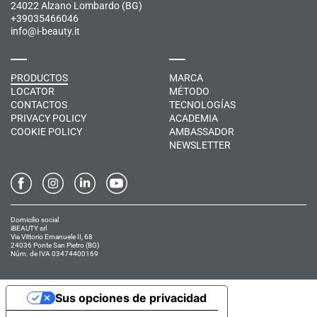
24022 Alzano Lombardo (BG)
+39035466046
info@i-beauty.it
PRODUCTOS
MARCA
LOCATOR
MÉTODO
CONTACTOS
TECNOLOGÍAS
PRIVACY POLICY
ACADEMIA
COOKIE POLICY
AMBASSADOR
NEWSLETTER
Domicilio social
iBEAUTY srl
Via Vittorio Emanuele II, 68
24036 Ponte San Pietro (BG)
Núm. de IVA 03474400169
Sus opciones de privacidad