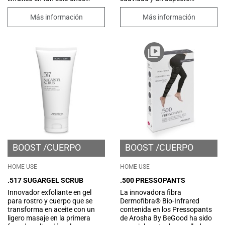
minutos al día.
radiante. Extremadamente
Las cerdas de este cepillo
delicado y superficial, es
Más información
Más información
provienen de una fibra vegetal
adecuado para su uso diario,
llamada "Tampico" extraída del
para una exfoliación
"Agave Lechuguilla" (también
progresiva. Optimiza la
llamado "Ixtle"), una planta
efectividad de las cremas de la
suculenta que crece
línea Boost/Body.
espontáneamente en el
desierto desierto del norte de
México.
BOOST
CUERPO
BOOST
CUERPO
HOME USE
HOME USE
.517 SUGARGEL SCRUB
.500 PRESSOPANTS
Innovador exfoliante en gel
La innovadora fibra
para rostro y cuerpo que se
Dermofibra® Bio-Infrared
transforma en aceite con un
contenida en los Pressopants
ligero masaje en la primera
de Arosha By BeGood ha sido