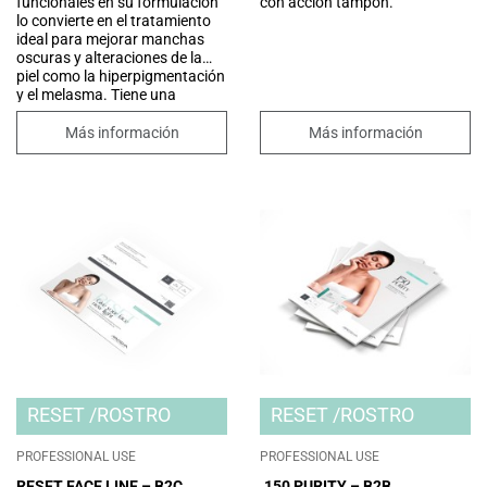
funcionales en su formulación
con acción tampón.
lo convierte en el tratamiento
ideal para mejorar manchas
oscuras y alteraciones de la
piel como la hiperpigmentación
y el melasma. Tiene una
importante acción exfoliante:
elimina las células muertas de
Más información
Más información
la superficie cutánea,
reduciendo arrugas, líneas
finas, poros y otros signos de
envejecimiento, mejorando así
el aspecto general de la piel.
También es adecuado para
pieles secas y maduras.
RESET
ROSTRO
RESET
ROSTRO
PROFESSIONAL USE
PROFESSIONAL USE
RESET FACE LINE – B2C
.150 PURITY – B2B