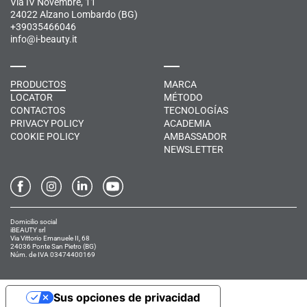
Via IV Novembre, 11
24022 Alzano Lombardo (BG)
+39035466046
info@i-beauty.it
PRODUCTOS
MARCA
LOCATOR
MÉTODO
CONTACTOS
TECNOLOGÍAS
PRIVACY POLICY
ACADEMIA
COOKIE POLICY
AMBASSADOR
NEWSLETTER
Domicilio social
iBEAUTY srl
Via Vittorio Emanuele II, 68
24036 Ponte San Pietro (BG)
Núm. de IVA 03474400169
Sus opciones de privacidad