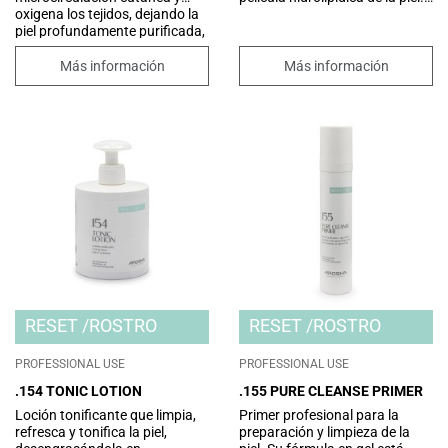
oxigena los tejidos, dejando la
Su textura suave y ligera está
piel profundamente purificada,
enriquecida con aceites y
renovada y lista para recibir los
mantecas vegetales de acción
siguientes tratamientos
nutritiva y emoliente, dejando
Más información
Más información
RESTORE y ATTACK.
la piel hidratada y sedosa.
RESET
ROSTRO
RESET
ROSTRO
PROFESSIONAL USE
PROFESSIONAL USE
.154 TONIC LOTION
.155 PURE CLEANSE PRIMER
Loción tonificante que limpia,
Primer profesional para la
refresca y tonifica la piel,
preparación y limpieza de la