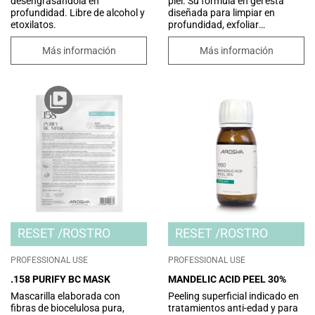
desengrasándola en
piel. Su fórmula en gel está
profundidad. Libre de alcohol y
diseñada para limpiar en
etoxilatos.
profundidad, exfoliar
suavemente la piel y minimizar
el tamaño de los poros.
Más información
Más información
Perfecto como primer paso en
los tratamientos profesionales,
prepara la piel para recibir
todos los ingredientes activos
que se aplicarán a
continuación, dejando la piel
radiante, renovada y
visiblemente más suave.
RESET
ROSTRO
RESET
ROSTRO
PROFESSIONAL USE
PROFESSIONAL USE
.158 PURIFY BC MASK
MANDELIC ACID PEEL 30%
Mascarilla elaborada con
Peeling superficial indicado en
fibras de biocelulosa pura,
tratamientos anti-edad y para