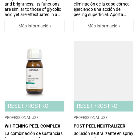
and brightness. Its functions
eliminación de la capa córnea,
are similar to those of glycolic
ejerciendo una acción de
acid yet are effectuated in a
peeling superficial. Aporta
gentler manner. Used to
numerosos beneficios: mejora
combat hyperpigmentation,
la uniformidad del tono de la
Más información
Más información
age spots and all the factors
piel, atenúa arrugas y
that contribute to making the
discromías, y mejora las
complexion grey and dull; it
cicatrices superficiales dejadas
also reduces enlarged
por el acné.
pores.Suitable for sensitive
skin
RESET
ROSTRO
RESET
ROSTRO
PROFESSIONAL USE
PROFESSIONAL USE
WHITENING PEEL COMPLEX
POST PEEL NEUTRALIZER
La combinación de sustancias
Solución neutralizante en spray