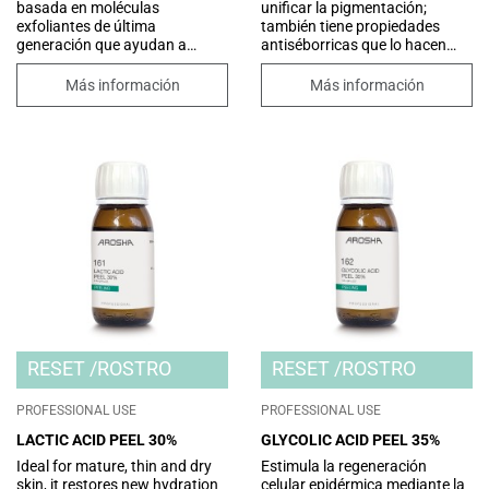
basada en moléculas
unificar la pigmentación;
exfoliantes de última
también tiene propiedades
generación que ayudan a
antiséborricas que lo hacen
eliminar las células muertas de
adecuado para tratar el acné y
la piel de manera suave.
la seborrea. Mejora la
Más información
Más información
Gracias al conjunto de
apariencia de manchas y
sustancias funcionales
arrugas, asegurando una
presentes, favorece la
exfoliación suave y progresiva,
absorción del exceso de sebo y
con una excelente tolerancia
mejora la apariencia de los
cutánea. El inmediato efecto de
poros dilatados.
luminosidad lo hace
especialmente adecuado antes
de ceremonias, fiestas o
eventos. Ideal para todos los
biotipos y usable durante todo
el año.
RESET
ROSTRO
RESET
ROSTRO
PROFESSIONAL USE
PROFESSIONAL USE
LACTIC ACID PEEL 30%
GLYCOLIC ACID PEEL 35%
Ideal for mature, thin and dry
Estimula la regeneración
skin, it restores new hydration
celular epidérmica mediante la