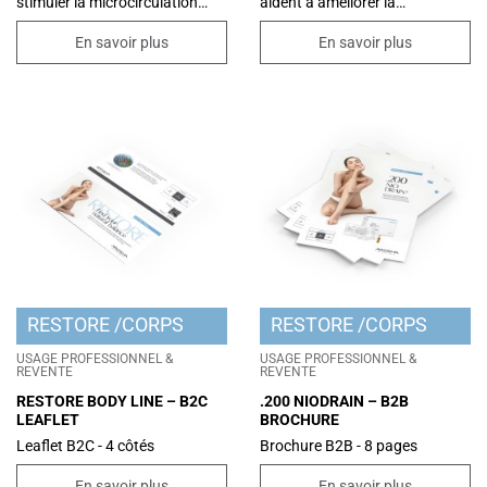
stimuler la microcirculation
aident à améliorer la
cutanée et aider le système
microcirculation et favorisent le
lymphatique à drainer les
drainage des liquides en excès.
En savoir plus
En savoir plus
toxines et les liquides en excès
Grâce à la technologie
responsables de la rétention
NIOCONTROL™, un système de
d'eau, des gonflements et de la
délivrance innovant à base de
cellulite oedémateuse.
Niosomes, il rend les principes
fonctionnels mieux disponibles
et progressivement dans le
temps, pour un résultat
optimal. De plus, grâce à son
effet rafraîchissant, il est idéal
pour apporter un soulagement
intense et immédiat aux
jambes lourdes.
RESTORE
CORPS
RESTORE
CORPS
USAGE PROFESSIONNEL &
USAGE PROFESSIONNEL &
REVENTE
REVENTE
RESTORE BODY LINE – B2C
.200 NIODRAIN – B2B
LEAFLET
BROCHURE
Leaflet B2C - 4 côtés
Brochure B2B - 8 pages
En savoir plus
En savoir plus