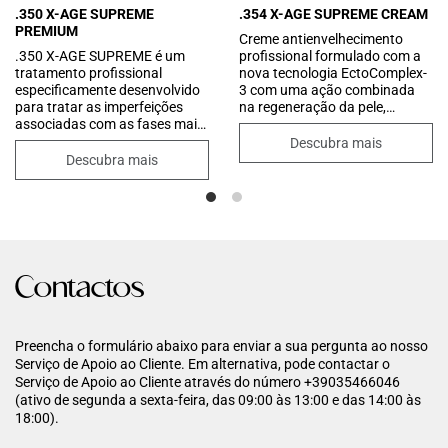
.350 X-AGE SUPREME
.354 X-AGE SUPREME CREAM
PREMIUM
Creme antienvelhecimento
.350 X-AGE SUPREME é um
profissional formulado com a
tratamento profissional
nova tecnologia EctoComplex-
especificamente desenvolvido
3 com uma ação combinada
para tratar as imperfeições
na regeneração da pele,
associadas com as fases mais
proteção antioxidante e
avançadas do envelhecimento.
melhoria do tónus da pele.
Descubra mais
O kit combina dois produtos
Enriquecido com manteigas e
Descubra mais
sinergísticos para um efeito
óleos preciosos e péptidos de
reestruturante e regenerador
última geração, para um
intensivo. Atua ao melhorar a
tratamento intensivo que ajuda
textura da pele e promover a
a restaurar a qualidade e as
renovação celular. Oferece
propriedades ótimas da pele.
uma nutrição profunda e uma
Graças à sua textura rica e
hidratação prolongada,
aveludada, funde-se
Contactos
reduzindo visivelmente as
delicadamente na pele, criando
rugas e as rugas de expressão.
uma barreira protetora capaz
A pele fica com um aspeto
de reter hidratação e
mais firme, mais uniforme e
oferecendo um conforto
Preencha o formulário abaixo para enviar a sua pergunta ao nosso
luminoso, com um efeito de
prolongado sem deixar
Serviço de Apoio ao Cliente. Em alternativa, pode contactar o
lifting que proporciona um
qualquer sensação de
Serviço de Apoio ao Cliente através do número +39035466046
aspeto mais liso e mais jovem.
oleosidade.
(ativo de segunda a sexta-feira, das 09:00 às 13:00 e das 14:00 às
18:00).