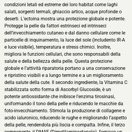
condizioni letali ed estreme dei loro habitat come laghi
salati, sorgenti termali, ghiaccio artico, acque profonde o
deserti. L’ectoina mostra una protezione globale e potente.
Protegge la pelle da fattori estrinseci ed intrinseci
dell’invecchiamento cutaneo e dal danno cellulare come le
particelle di inquinamento, la luce del sole (includento IR-A
e luce visibile), temperatura e stress chimici. Inoltre,
migliora le funzioni cellulari, che sono responsabili della
salute e della bellezza della pelle. Questa protezione
globale e l’attività riparatoria portano a una conservazione
e ripristino visibili e a lungo termine e a un miglioramento
della salute della cute. Il secondo ingrediente, la Vitamina C
stabilizzata sotto forma di Ascorbyl Glucoside, è un
potente antiossidante che inibisce l’enzima tirosinasi,
uniformando il tono della pelle e riducendo le macchie da
foto-invecchiamento. Stimola la produzione di collagene e
acido ialuronico, riducendo le rughe e migliorando l’aspetto
della pelle, rendendola più liscia e compatta. Infine, il terzo
componente, il DMAE (Dimetilaminoetanolo), fornisce un