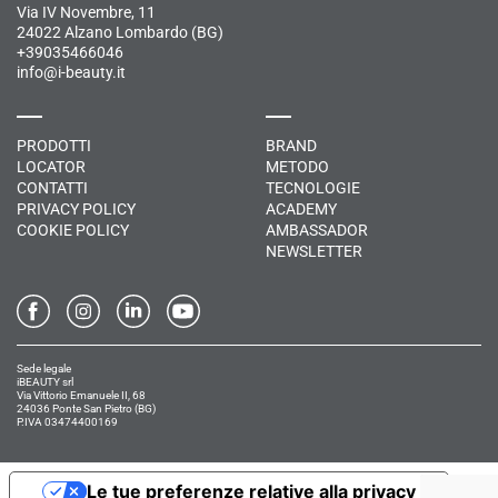
Via IV Novembre, 11
24022 Alzano Lombardo (BG)
+39035466046
info@i-beauty.it
PRODOTTI
BRAND
LOCATOR
METODO
CONTATTI
TECNOLOGIE
PRIVACY POLICY
ACADEMY
COOKIE POLICY
AMBASSADOR
NEWSLETTER
Sede legale
iBEAUTY srl
Via Vittorio Emanuele II, 68
24036 Ponte San Pietro (BG)
P.IVA 03474400169
Le tue preferenze relative alla privacy