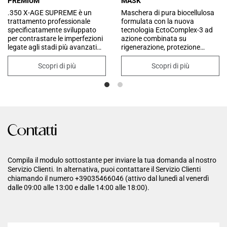
PREMIUM
MASK
.350 X-AGE SUPREME è un
Maschera di pura biocellulosa
trattamento professionale
formulata con la nuova
specificatamente sviluppato
tecnologia EctoComplex-3 ad
per contrastare le imperfezioni
azione combinata su
legate agli stadi più avanzati
rigenerazione, protezione
dell’invecchiamento. Il kit
antiossidante e miglioramento
combina due prodotti sinergici
della tonicità cutanea. La sua
Scopri di più
Scopri di più
per un effetto ristrutturante e
formula è inoltre arricchita con
rigenerante intensivo. Agisce
peptidi innovativi che
migliorando la texture cutanea
combattono i segni del tempo e
e favorendo il rinnovamento
un ingrediente esclusivo che
cellulare. Apporta un
contrasta la formazione dei
nutrimento profondo e
prodotti di glicazione
un’idratazione duratura,
avanzata.
Contatti
riducendo visibilmente rughe e
linee di espressione. La pelle
appare più compatta, uniforme
e luminosa, con un effetto
Compila il modulo sottostante per inviare la tua domanda al nostro
lifting che dona un aspetto
Servizio Clienti. In alternativa, puoi contattare il Servizio Clienti
disteso e più giovane.
chiamando il numero +39035466046 (attivo dal lunedì al venerdì
dalle 09:00 alle 13:00 e dalle 14:00 alle 18:00).