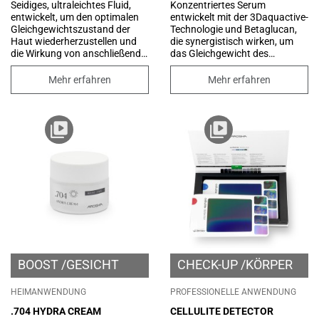
Seidiges, ultraleichtes Fluid,
Konzentriertes Serum
Bereits nach der ersten
entwickelt, um den optimalen
entwickelt mit der 3Daquactive-
Behandlung erscheint die Haut
Gleichgewichtszustand der
Technologie und Betaglucan,
sichtbar mit Feuchtigkeit
Haut wiederherzustellen und
die synergistisch wirken, um
versorgt, prall, strahlender und
die Wirkung von anschließend
das Gleichgewicht des
elastischer.
aufgetragenem Serum und
Hautwasserhaushalts zu
Creme zu verstärken. Verstärkt
unterstützen und zu
Mehr erfahren
Mehr erfahren
durch die neue 3Daquactive-
verbessern, die Regeneration
Technologie, die die
des hydrolipidischen Films zu
Hautfeuchtigkeit verbessert
fördern, die Hautelastizität zu
und der Haut hilft, Wasser zu
verbessern und die natürlichen
speichern. Seine kaum
Reparaturmechanismen der
spürbare Textur verschmilzt
Epidermis zu stimulieren.
sanft mit der Haut und
hinterlässt ein extrem weiches
und samtiges Gefühl.
BOOST
GESICHT
CHECK-UP
KÖRPER
HEIMANWENDUNG
PROFESSIONELLE ANWENDUNG
.704 HYDRA CREAM
CELLULITE DETECTOR