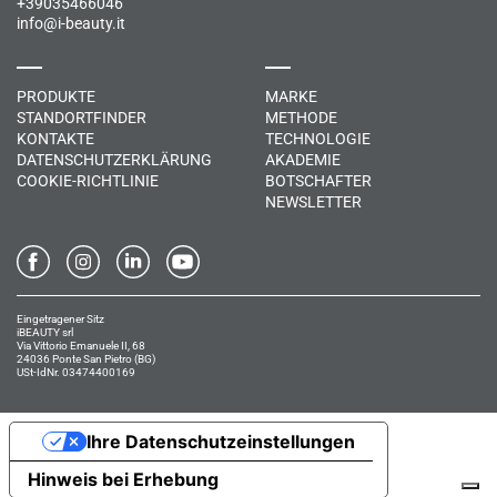
+39035466046
info@i-beauty.it
PRODUKTE
MARKE
STANDORTFINDER
METHODE
KONTAKTE
TECHNOLOGIE
DATENSCHUTZERKLÄRUNG
AKADEMIE
COOKIE-RICHTLINIE
BOTSCHAFTER
NEWSLETTER
Eingetragener Sitz
iBEAUTY srl
Via Vittorio Emanuele II, 68
24036 Ponte San Pietro (BG)
USt-IdNr. 03474400169
Ihre Datenschutzeinstellungen
Hinweis bei Erhebung