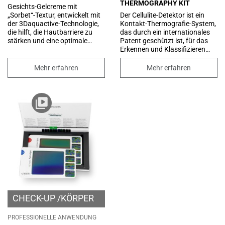
THERMOGRAPHY KIT
Gesichts-Gelcreme mit
„Sorbet“-Textur, entwickelt mit
Der Cellulite-Detektor ist ein
der 3Daquactive-Technologie,
Kontakt-Thermografie-System,
die hilft, die Hautbarriere zu
das durch ein internationales
stärken und eine optimale
Patent geschützt ist, für das
Hautfeuchtung
Erkennen und Klassifizieren
aufrechtzuerhalten.
von Cellulite. Die
Angereichert mit den Vitaminen
thermografische Analyse ist
Mehr erfahren
Mehr erfahren
der Gruppe PP und E, bekannt
nicht invasiv, sie hat keine
für ihre starke antioxidative
unerwünschten
Wirkung, und veredelt mit
Nebenwirkungen und kann
Kamelienöl, das beruhigende
unbegrenzt wiederholt werden.
und schützende Eigenschaften
Das Kit mit zwei verkapselten
besitzt. Creme, geeignet für alle
Flüssigkristallplatten (E.L.C.),
Hauttypen, auch Misch- und
welche die Eigenschaft haben,
fettige Haut, für jede Tageszeit.
ihre Farbe in Abhängigkeit von
der Temperatur zu verändern,
wenn sie auf die
Körperoberfläche aufgelegt
werden. Jede Farbe entspricht
einer anderen Temperatur, wie
in der Referenzskala
dargestellt.
CHECK-UP
KÖRPER
PROFESSIONELLE ANWENDUNG