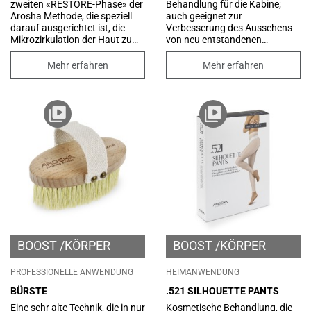
zweiten «RESTORE-Phase» der
Behandlung für die Kabine;
Arosha Methode, die speziell
auch geeignet zur
darauf ausgerichtet ist, die
Verbesserung des Aussehens
Mikrozirkulation der Haut zu
von neu entstandenen
stimulieren und das
Dehnungsstreifen.
Lymphsystem dabei zu
Angereichert mit der speziellen
Mehr erfahren
Mehr erfahren
unterstützen, die Giftstoffe und
Architekt Define Technology,
überschüssigen Flüssigkeiten,
die die Auswirkungen der
die für Wassereinlagerungen,
Schwerkraft bekämpft, indem
Schwellungen und ödematöse
sie die elastischen Fasern
Cellulite verantwortlich sind,
restrukturiert, die Synthese von
abzuleiten.
neuem Kollagen stimuliert und
das natürliche
Hydratationssystem der Haut
verbessert. Für eine straffere,
kompaktere und festere Haut.
BOOST
KÖRPER
BOOST
KÖRPER
PROFESSIONELLE ANWENDUNG
HEIMANWENDUNG
BÜRSTE
.521 SILHOUETTE PANTS
Eine sehr alte Technik, die in nur
Kosmetische Behandlung, die