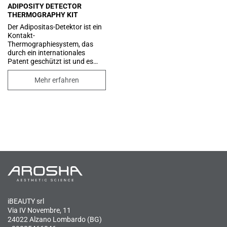
ADIPOSITY DETECTOR
THERMOGRAPHY KIT
Der Adipositas-Detektor ist ein
Kontakt-
Thermographiesystem, das
durch ein internationales
Patent geschützt ist und es
ermöglicht, die thermischen
Zeichen lokalisierter Adipositas
Mehr erfahren
zu erkennen und zu
klassifizieren. Es hilft,
Behandlungsbereiche zu
identifizieren, die besondere
Aufmerksamkeit erfordern, und
schlägt dem Kunden alle
Behandlungsmöglichkeiten vor.
iBEAUTY srl
Via IV Novembre, 11
24022 Alzano Lombardo (BG)