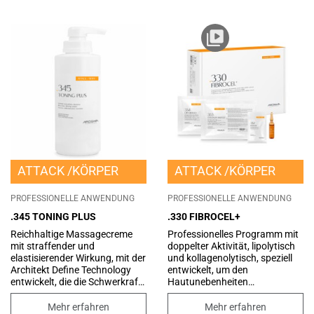
ATTACK
KÖRPER
ATTACK
KÖRPER
PROFESSIONELLE ANWENDUNG
PROFESSIONELLE ANWENDUNG
.345 TONING PLUS
.330 FIBROCEL+
Reichhaltige Massagecreme
Professionelles Programm mit
mit straffender und
doppelter Aktivität, lipolytisch
elastisierender Wirkung, mit der
und kollagenolytisch, speziell
Architekt Define Technology
entwickelt, um den
entwickelt, die die Schwerkraft
Hautunebenheiten
bekämpft, indem sie die
entgegenzuwirken, die auf
elastischen Fasern
fortgeschrittene Cellulite
Mehr erfahren
Mehr erfahren