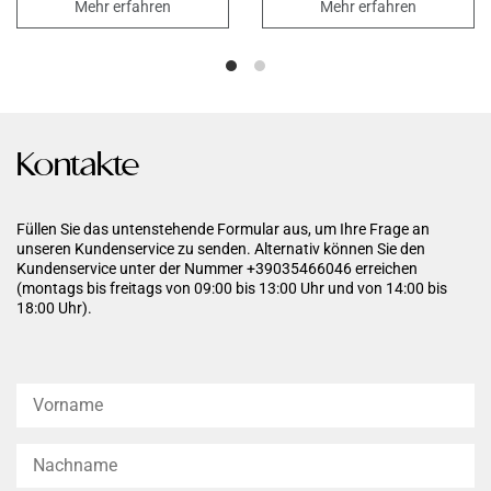
Angereichert mit der speziellen
fortgeschrittene Cellulite
Mehr erfahren
Mehr erfahren
Architekt Define Technology,
zurückzuführen sind. Es
die die Auswirkungen der
minimiert das "Orangenhaut"-
Schwerkraft bekämpft, indem
Erscheinungsbild, reduziert die
sie die elastischen Fasern
Sichtbarkeit der subkutanen
restrukturiert, die Synthese von
Knötchen, verbessert die
neuem Kollagen stimuliert und
Elastizität und den Tonus der
das natürliche
Haut.
Hydratationssystem der Haut
Kontakte
verbessert. Für eine straffere,
kompaktere und festere Haut.
Füllen Sie das untenstehende Formular aus, um Ihre Frage an
unseren Kundenservice zu senden. Alternativ können Sie den
Kundenservice unter der Nummer +39035466046 erreichen
(montags bis freitags von 09:00 bis 13:00 Uhr und von 14:00 bis
18:00 Uhr).