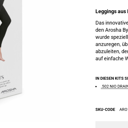
Leggings aus 
Das innovative
den Arosha By
wurde speziell
anzuregen, üb
abzuleiten, de
auf einfache W
IN DIESEN KITS 
.502 NIO DRAI
SKU-CODE
ARO