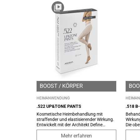
BOOST
KÖRPER
BOO
HEIMANWENDUNG
HEIMA
.522 UP&TONE PANTS
.518 B
Kosmetische Heimbehandlung mit
Behandl
straffender und elastisierender Wirkung.
Wirkung
Entwickelt mit der Architekt Define
Die obe
Technology, die der Schwerkraft
Süßman
entgegenwirkt, indem sie die elastischen
Ölen u
Mehr erfahren