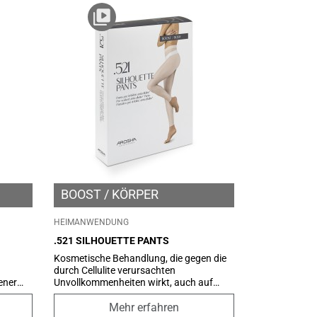
BOOST
KÖRPER
HEIMANWENDUNG
.521 SILHOUETTE PANTS
Kosmetische Behandlung, die gegen die
durch Cellulite verursachten
ener
Unvollkommenheiten wirkt, auch auf
ierend
fortgeschrittenem Niveau. Seine Formel
enthält ein innovatives Abgabesystem,
Mehr erfahren