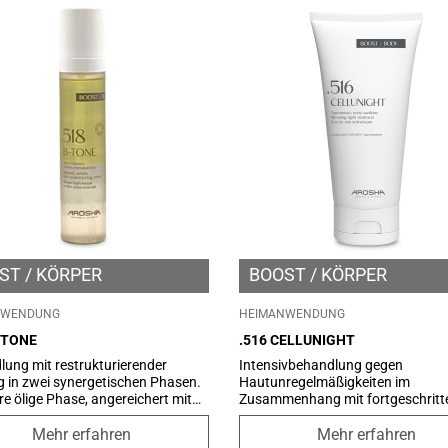
ST
KÖRPER
BOOST
KÖRPER
NWENDUNG
HEIMANWENDUNG
-TONE
.516 CELLUNIGHT
ung mit restrukturierender
Intensivbehandlung gegen
 in zwei synergetischen Phasen.
Hautunregelmäßigkeiten im
re ölige Phase, angereichert mit
Zusammenhang mit fortgeschritt
del-, Jojoba-, Rosa Mosqueta-
Cellulite. Eine gezielte Formel bas
nd einer Mischung aus
auf NOCTURSHAPE™, einem
Mehr erfahren
Mehr erfahren