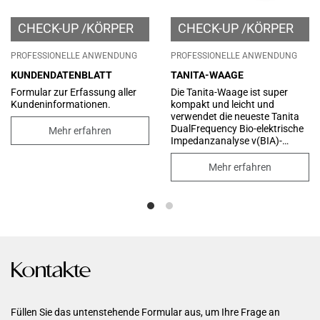
CHECK-UP
KÖRPER
CHECK-UP
KÖRPER
PROFESSIONELLE ANWENDUNG
PROFESSIONELLE ANWENDUNG
KUNDENDATENBLATT
TANITA-WAAGE
Formular zur Erfassung aller
Die Tanita-Waage ist super
Kundeninformationen.
kompakt und leicht und
verwendet die neueste Tanita
DualFrequency Bio-elektrische
Mehr erfahren
Impedanzanalyse v(BIA)-
Technologie, um höchste
Genauigkeit zu gewährleisten.
Mehr erfahren
Sie ermöglicht es Ihnen, die
Auswirkungen Ihres Fitness-
oder
Gewichtsabnahmeprogramms
sofort zu sehen.
Kontakte
Füllen Sie das untenstehende Formular aus, um Ihre Frage an