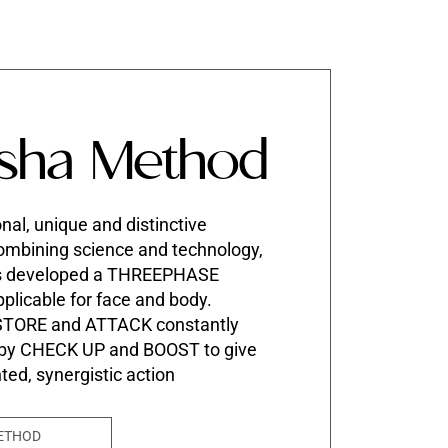
sha Method
nal, unique and distinctive
mbining science and technology,
s developed a THREEPHASE
pplicable for face and body.
STORE and ATTACK constantly
 by CHECK UP and BOOST to give
nted, synergistic action
ETHOD