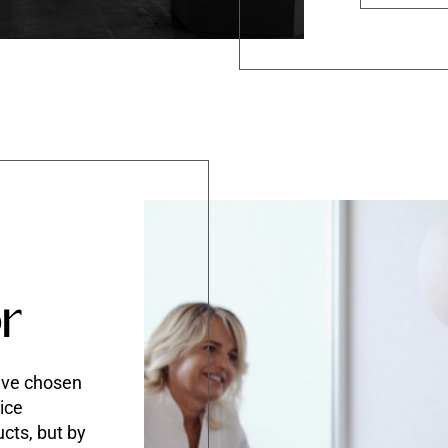
r
ave chosen
ice
ucts, but by