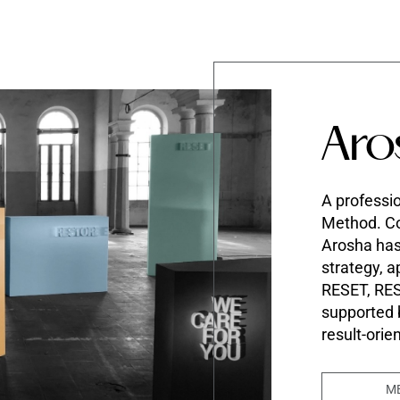
Aro
A professio
Method. Co
Arosha ha
strategy, a
RESET, RE
supported
result-orie
M