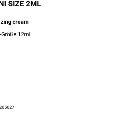
NI SIZE 2ML
azing cream
i-Größe 12ml
205627