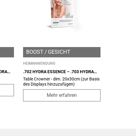
BOOST
GESICHT
HEIMANWENDUNG
YDRA
.702 HYDRA ESSENCE – .703 HYDRA
SERUM – .704 HYDRA CREAM – B2C
Table Crowner - dim. 20x30cm (zur Basis
CROWNER
des Displays hinzuzufügen)
Mehr erfahren