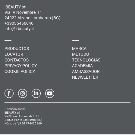
iBEAUTY srl
Via IV Novembre, 11
24022 Alzano Lombardo (BG)
+39035466046
info@i-beauty.it
PRODUCTOS
MARCA
LOCATOR
MÉTODO
CONTACTOS
TECNOLOGÍAS
PRIVACY POLICY
ACADEMIA
COOKIE POLICY
AMBASSADOR
NEWSLETTER
Domicilio social
iBEAUTY srl
Via Vittorio Emanuele II, 68
24036 Ponte San Pietro (BG)
Núm. de IVA 03474400169