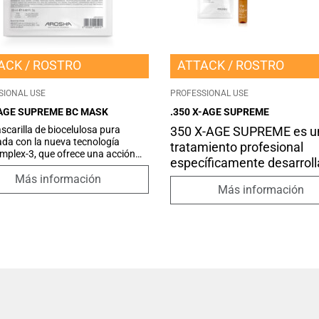
ACK
ROSTRO
ATTACK
ROSTRO
SIONAL USE
PROFESSIONAL USE
-AGE SUPREME BC MASK
.350 X-AGE SUPREME
carilla de biocelulosa pura
350 X-AGE SUPREME es u
da con la nueva tecnología
tratamiento profesional
plex-3, que ofrece una acción
específicamente desarrol
ada de regeneración, protección
para combatir las
dante y mejora de la firmeza de la
Más información
Más información
u fórmula también está enriquecida
imperfecciones relaciona
novadores péptidos que combaten
con las fases más avanza
nos del envejecimiento y un
del envejecimiento. El kit
ente exclusivo que contrarresta la
ón de productos finales de
combina dos productos
ión avanzada
sinérgicos para un efecto
reestructurante y regener
intensivo. Actúa mejorand
textura de la piel y favore