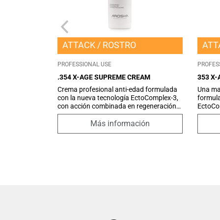
ATTACK
ROSTRO
ATT
PROFESSIONAL USE
PROFES
.354 X-AGE SUPREME CREAM
353 X
Crema profesional anti-edad formulada
Una mas
con la nueva tecnología EctoComplex-3,
formula
con acción combinada en regeneración
EctoCom
cutánea, protección antioxidante y
combin
mejora de la tonicidad de la piel.
antioxi
Más información
Enriquecida con Mantecas y aceites
piel. S
preciosos y Péptidos de última
con in
generación, para un tratamiento
los sig
intensivo que ayuda a restaurar la
ingredi
calidad y las propiedades óptimas de la
formaci
piel. Gracias a su textura rica y
glicac
aterciopelada, se funde delicadamente
sobre la piel, creando una barrera
protectora que retiene la humedad y
ofrece un confort duradero sin dejar
sensación grasa.