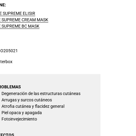
ENE
GE SUPREME ELISIR
GE SUPREME CREAM MASK
GE SUPREME BC MASK
O205021
terbox
ROBLEMAS
Degeneración de las estructuras cutáneas
Arrugas y surcos cutáneos
Atrofia cutánea y flacidez general
Piel opaca y apagada
Fotoinvejecimiento
FECTOS