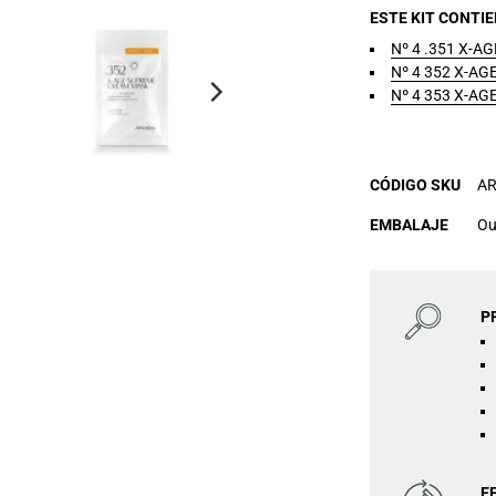
ESTE KIT CONTI
Nº 4 .351 X-A
Nº 4 352 X-A
Nº 4 353 X-A
CÓDIGO SKU
AR
EMBALAJE
Ou
P
E