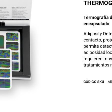
THERMOG
Termografía de
encapsulado
Adiposity Det
contacto, prot
permite detect
adiposidad loc
requieren mayo
tratamientos 
CÓDIGO SKU
AR