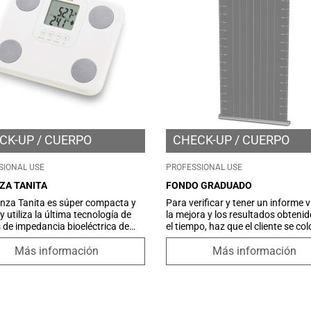
CK-UP
CUERPO
CHECK-UP
CUERPO
SIONAL USE
PROFESSIONAL USE
ZA TANITA
FONDO GRADUADO
nza Tanita es súper compacta y
Para verificar y tener un informe v
 y utiliza la última tecnología de
la mejora y los resultados obteni
s de impedancia bioeléctrica de
el tiempo, haz que el cliente se co
recuencia (BIA) de Tanita para
frente al fondo y toma una foto an
zar el más alto nivel de
primer tratamiento y
Más información
Más información
n, lo que le permite ver
después del último tratamiento s
táneamente el impacto de su
en la misma posición, bajo la mism
a de acondicionamiento físico o
en 4 posiciones: frontal, posterior,
 de peso.
derecho y lado izquierdo.