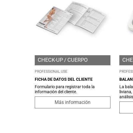
CHECK-UP
CUERPO
CHE
PROFESSIONAL USE
PROFES
FICHA DE DATOS DEL CLIENTE
BALAN
Formulario para registrar toda la
La bala
información del cliente.
liviana,
análisi
doble f
Más información
garanti
precisió
instan
program
pérdida