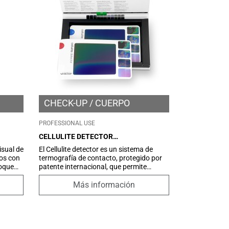
CHECK-UP
CUERPO
PROFESSIONAL USE
CELLULITE DETECTOR
THERMOGRAPHY KIT
isual de
El Cellulite detector es un sistema de
dos con
termografía de contacto, protegido por
loque
patente internacional, que permite
tes del
detectar y clasificar los signos térmicos
de la celulitis para identificar las zonas
Más información
iempre
que requieren mayor atención y ofrecer al
a luz,
cliente todos los tratamientos posibles
 lado